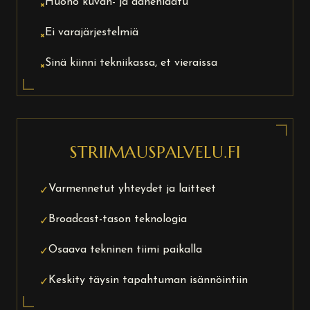
Huono kuvan- ja äänenlaatu
×
Ei varajärjestelmiä
×
Sinä kiinni tekniikassa, et vieraissa
×
STRIIMAUSPALVELU.FI
Varmennetut yhteydet ja laitteet
✓
Broadcast-tason teknologia
✓
Osaava tekninen tiimi paikalla
✓
Keskity täysin tapahtuman isännöintiin
✓